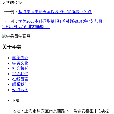
大学的Offer！
上一例：
盘点美高申请要素以及招生官所看中的点
下一例：
学美2023本科录取捷报 | 普林斯顿1耶鲁4芝加哥
1JHU2杜克1西北2布朗2......
关于学美
学美简介
学美文化
社会荣誉
加入我们
在线留言
联系我们
站点地图
上海
地址：上海市静安区南京西路1515号静安嘉里中心办公