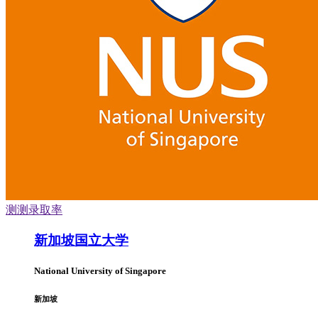
测测录取率
新加坡国立大学
National University of Singapore
新加坡