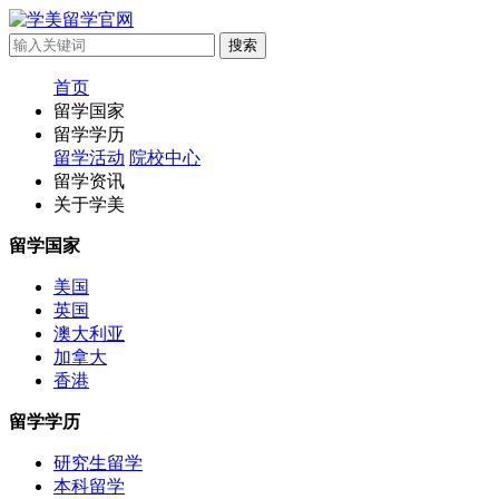
首页
留学国家
留学学历
留学活动
院校中心
留学资讯
关于学美
留学国家
美国
英国
澳大利亚
加拿大
香港
留学学历
研究生留学
本科留学