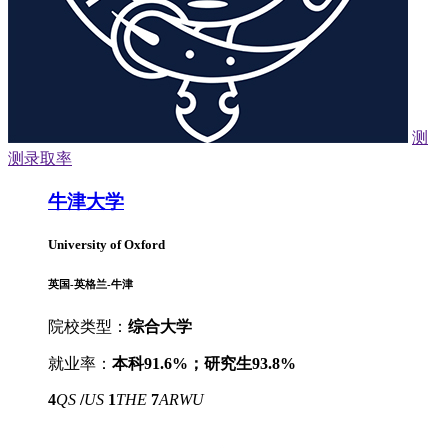
测
测录取率
牛津大学
University of Oxford
英国-英格兰-牛津
院校类型：
综合大学
就业率：
本科91.6%；研究生93.8%
4
QS
/
US
1
THE
7
ARWU