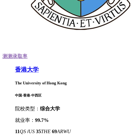
测测录取率
香港大学
The University of Hong Kong
中国-香港-中西区
院校类型：
综合大学
就业率：
99.7%
11
QS
/
US
35
THE
69
ARWU