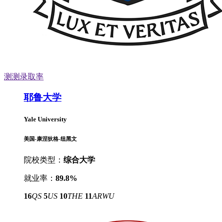
测测录取率
耶鲁大学
Yale University
美国-康涅狄格-纽黑文
院校类型：
综合大学
就业率：
89.8%
16
QS
5
US
10
THE
11
ARWU