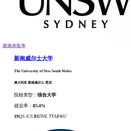
测测录取率
新南威尔士大学
The University of New South Wales
澳大利亚-新南威尔士-悉尼
院校类型：
综合大学
就业率：
85.4%
19
QS
/
US
83
THE
77
ARWU