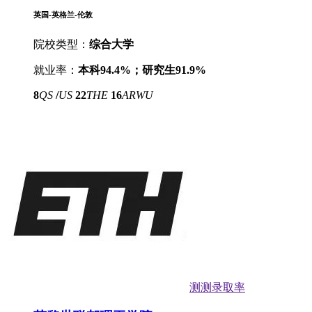
英国-英格兰-伦敦
院校类型：
综合大学
就业率：
本科94.4%；研究生91.9%
8
QS
/
US
22
THE
16
ARWU
测测录取率