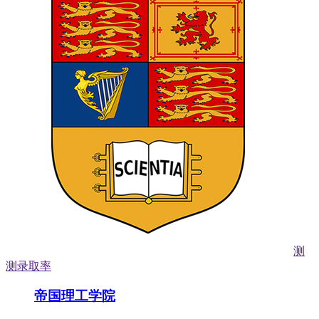
测
测录取率
帝国理工学院