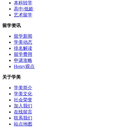
本科转学
高中/低龄
艺术留学
留学资讯
留学新闻
学美动态
排名解读
留学费用
申请攻略
Henry观点
关于学美
学美简介
学美文化
社会荣誉
加入我们
在线留言
联系我们
站点地图