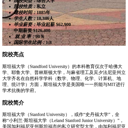
院校类型：
综合大学
院校性质：
私立
建校时间：
1885年
学生人数：
18,346人
毕业薪资：
毕业起薪 $62,900
中期薪资 $126,400
就 业 率：
90％
国际学生比例：
1:8
院校亮点
斯坦福大学（Standford University）的本科教育仅次于哈佛大
学、耶鲁大学、普林斯顿大学，与麻省理工及宾夕法尼亚州立
大学齐名在自然科学学科（数学、物理、化学、计算机、地
理、统计学）方面，斯坦福大学是美国唯一一所能与MIT进行
学术抗衡的学府。
院校简介
斯坦福大学（Stanford University），或作“史丹福大学”，全
称“小利兰·斯坦福大学（Leland Stanford Junior University）”，
美国加利福尼亚州斯坦福市的私立研究型大学，由加利福尼亚