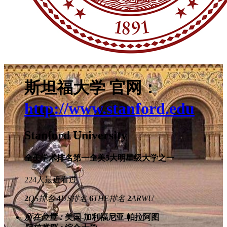
斯坦福大学
官网：
http://www.stanford.edu
Stanford University
全美学术排名第一
全美5大明星级大学之一
224人最近看过
2
QS排名
4
US排名
6
THE排名
2
ARWU
所在位置：
美国-加利福尼亚-帕拉阿图