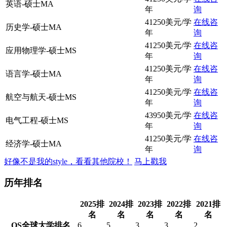
英语-硕士MA
年
询
41250美元/学
在线咨
历史学-硕士MA
年
询
41250美元/学
在线咨
应用物理学-硕士MS
年
询
41250美元/学
在线咨
语言学-硕士MA
年
询
41250美元/学
在线咨
航空与航天-硕士MS
年
询
43950美元/学
在线咨
电气工程-硕士MS
年
询
41250美元/学
在线咨
经济学-硕士MA
年
询
好像不是我的style，看看其他院校！
马上戳我
历年排名
2025排
2024排
2023排
2022排
2021排
名
名
名
名
名
QS全球大学排名
6
5
3
3
2