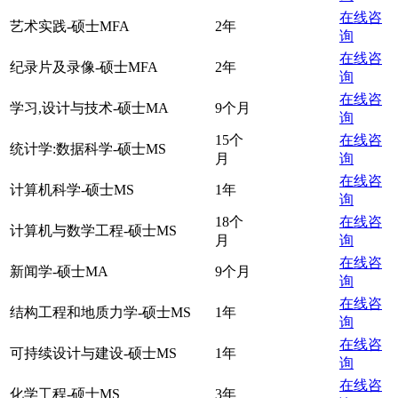
在线咨
艺术实践-硕士MFA
2年
询
在线咨
纪录片及录像-硕士MFA
2年
询
在线咨
学习,设计与技术-硕士MA
9个月
询
15个
在线咨
统计学:数据科学-硕士MS
月
询
在线咨
计算机科学-硕士MS
1年
询
18个
在线咨
计算机与数学工程-硕士MS
月
询
在线咨
新闻学-硕士MA
9个月
询
在线咨
结构工程和地质力学-硕士MS
1年
询
在线咨
可持续设计与建设-硕士MS
1年
询
在线咨
化学工程-硕士MS
3年