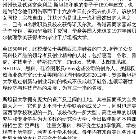
州州长及铁路富豪利兰·斯坦福和他的妻子于1891年建立，也
是为纪念他们因伤寒而于十六岁生日前夕死去的儿子。该校男
女同校，宗教自由，并获评为是世上一流和最杰出的大学之
一，已有54名教职员及校友获得诺贝尔奖。香港富商李嘉诚之
子李泽钜，美籍华裔歌手费翔、华裔美国人朱棣文1997年诺贝
尔物理学奖获得者均毕业于斯坦福大学。
至1950年代，此校现位于美国西海岸硅谷的中央,培养了众多
高科技产品的领导者及创业精神的人材，包括惠普、谷歌、雅
虎、罗技电子、特斯拉汽车、Firefox、艺电、太阳微系统、
NVIDIA、思科、硅谷图形及eBay这些公司的创办人。美国权
威商业杂志富比士及美国商业周刊杂志在2012年，赞赏斯坦福
大学透过创新与创业导向的模式不仅成就了硅谷,也领导著世
界经济与科技产品的发展，为首屈一指的名校。
斯坦福大学拥有庞大的资产及辽阔的土地。其校园面积为全美
最大之一。它也是太平洋十大学联会的成员之一，同时也是美
国西部学校联盟的一员。该校作为一所大型，高住校率的以研
究生和专业学生为大多数的研究性大学，全日四年制的本科课
程招生要“更严格”，注重文理科，和研究生接触率很高。学校
现有七所学院，涵盖多个学术领域。每年均有来自美国各州和
世界各地的本科及研究生前来就读。