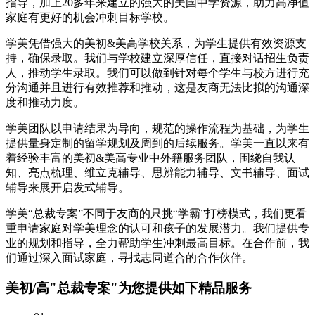
指导，加上20多年来建立的强大的美国中学资源，助力高净值
家庭有更好的机会冲刺目标学校。
学美凭借强大的美初&美高学校关系，为学生提供有效资源支
持，确保录取。我们与学校建立深厚信任，直接对话招生负责
人，推动学生录取。我们可以做到针对每个学生与校方进行充
分沟通并且进行有效推荐和推动，这是友商无法比拟的沟通深
度和推动力度。
学美团队以申请结果为导向，规范的操作流程为基础，为学生
提供量身定制的留学规划及周到的后续服务。学美一直以来有
着经验丰富的美初&美高专业中外籍服务团队，围绕自我认
知、亮点梳理、维立克辅导、思辨能力辅导、文书辅导、面试
辅导来展开启发式辅导。
学美“总裁专案”不同于友商的只挑“学霸”打榜模式，我们更看
重申请家庭对学美理念的认可和孩子的发展潜力。我们提供专
业的规划和指导，全力帮助学生冲刺最高目标。在合作前，我
们通过深入面试家庭，寻找志同道合的合作伙伴。
美初/高"总裁专案"
为您提供如下精品服务