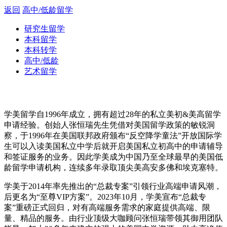
返回
高中/低龄留学
研究生留学
本科留学
本科转学
高中/低龄
艺术留学
学美留学自1996年成立，拥有超过28年的私立美初&美高留学
申请经验。创始人张恒瑞先生凭借对美国留学政策的敏锐洞
察，于1996年在美国联邦政府颁布“反空降学童法”开放国际学
生可以入读美国私立中学后就开启美国私立初高中的申请辅导
和签证服务的业务。因此学美成为中国乃至全球最早的美国低
龄留学申请机构，连续多年录取顶尖美高安多佛和埃克塞特。
学美于2014年率先推出的“总裁专案”引领行业高端申请风潮，
后更名为“至尊VIP方案”。2023年10月，学美宣布“总裁专
案”重磅正式回归，对有高端服务需求的家庭提供高端、限
量、精品的服务。由行业顶级大咖顾问张恒瑞带领其御用团队