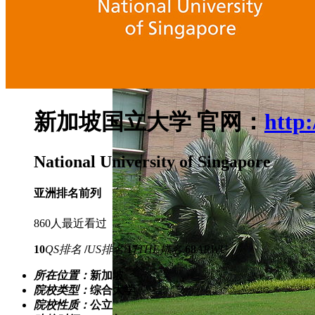
新加坡国立大学
官网：
http
National University of Singapore
亚洲排名前列
860人最近看过
10
QS排名
/
US排名
17
THE排名
68
ARWU
所在位置：
新加坡
院校类型：
综合大学
院校性质：
公立