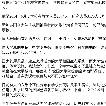
根据2015年4月学校官网显示，学校建有肯特岗、武吉知马和欧南
人。
截至2014年6月，学校有教学人员2374人，研究人员3176人，
新加坡国立大学主校园被肯特岗大致分为前后两部分，前部为
蔽物。
国大校园内有四通八达互联网，主干速度可达每秒24GB。35,0
国大的总图书馆、中文图书馆、医学图书馆、科学图书馆、许春裕法
122万册次（2004年6月）。
国大的愿景是：建立充满活力的大学校园生态系统；而大学城 (Un
群、体育设施、表演空间，打造一个学术氛围浓厚且社交气氛活泼的学
就坐落在大学城内。耶鲁-新加坡国大学院提供全寄宿型课程
相结合，落实为课程项目与众不同的独特优势。
目前有大约六千个宿位分布在学校公寓以及学生宿舍。除此之
任选。几乎所有的房间已装备了床，衣柜，书桌，书柜和风扇
燥机的洗衣房。
学生宿舍有许多充满活力的课程辅助活动，历史和文化，很多