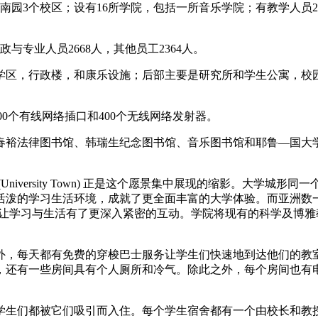
园3个校区；设有16所学院，包括一所音乐学院；有教学人员2374人
行政与专业人员2668人，其他员工2364人。
学区，行政楼，和康乐设施；后部主要是研究所和学生公寓，校
00个有线网络插口和400个无线网络发射器。
律图书馆、韩瑞生纪念图书馆、音乐图书馆和耶鲁—国大学院图书馆
iversity Town) 正是这个愿景集中展现的缩影。大学城
习生活环境，成就了更全面丰富的大学体验。而亚洲数一数二的博雅学院
，让学习与生活有了更深入紧密的互动。学院将现有的科学及博
外，每天都有免费的穿梭巴士服务让学生们快速地到达他们的教
，还有一些房间具有个人厕所和冷气。除此之外，每个房间也有
学生们都被它们吸引而入住。每个学生宿舍都有一个由校长和教