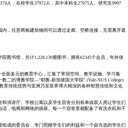
，在校学生37972人，其中本科生27975人、研究生9997
园内，任意两栋建筑物间可以透过走廊、空桥连接，无需离开遮
，共计1,228,130册图书，拥有62345个会员，年外借
形同一个全面多元的教育中心，汇集了寄宿空间、教学设施、学习集
—“耶鲁-新加坡国大学院” (Yale-NUS College)
雅教育传统优势与亚洲乃至世界博大精深的各种智慧传统和文化
室和演讲厅。学校公寓以及学生宿舍分别有单或双人房让学生们
电话，电视和网络的插座。每一个宿舍里都配备了有洗衣机和干
授组成的委员会，专门照顾学生们的利益和一个由当选的学生们