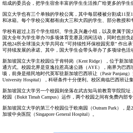
组成的委员会，把学生宿舍丰富的学生生活推广给更多的学生
国立大学也有三个单独的学校公寓，其中每层楼被分割成11至
和冰箱。每个学校公寓都有由大三和大四的学生、部分教授和
学校有超过上百个学生组织、学生及兴趣小组，以及隶属于国
国大全年为学生举办70多项体育竞赛及消闲活动，同时也担
其他24所全球顶尖大学共同在 “可持续性环保校园宪章” 作
可持续发展的承诺。其中，国大学生会带头举办了多项绿色活动，如
新加坡国立大学主校园位于肯特岗（Kent Ridge），位于新加
通方式。校园北界是亚逸拉惹高速公路（AYE），南界为巴西班让路（Pasir
顷，前身是殖民地时代英军驻新加坡巴西班让（Pasir Panjang）空
University Hospital），科研条件十分便利。校区南临
新加坡国立大学另一个校园则坐落在武吉知马前教育学院院址，在2006年九月开
校园（Bukit Timah Campus）运作，两个校园之间有免费内
新加坡国立大学的第三个校园位于欧南园（Outram Park），是200
加坡中央医院（Singapore General Hospital）。