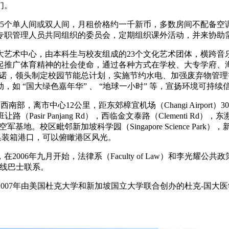
们。
15个单人间或双人间，月租价格约一千新币，多数房间不配备
专职管理人员共同组织的委员会，定期组织课外活动，并来协助
大艺术中心，由本科生与校友组成的23个文化艺术团体，横跨音
负起推广体育精神的社会使命，通过各种方式在学校、大专学府、
出承诺，领头制定校园节能总计划，实施节约水电、加强废弃物管理
 “国大绿色嘉年华” 、 “地球一小时” 等，宣扬环境可持续
坡西南部，离市中心12公里，距东郊樟宜机场（Changi Airp
 Panjang Rd），西临金文泰路（Clementi Rd），东濒南波那
军基地。校区毗邻新加坡科学园（Singapore Science Park）
巴西班让集装箱港口，可以俯瞰港区风光。
始，法律系（Faculty of Law）和李光耀公共政策学院（Lee Ku
部专线巴士联系。
7年由美国杜克大学和新加坡国立大学联合创办的杜克-国大医学研究生学院（D