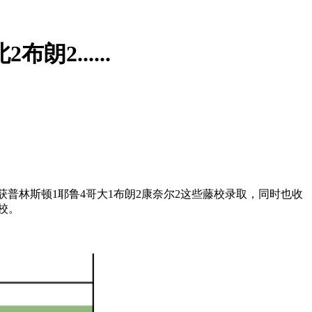
2......
获普林斯顿1耶鲁4哥大1布朗2康奈尔2这些藤校录取，同时也收
校。