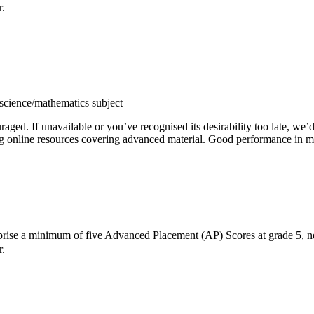
r.
 science/mathematics subject
aged. If unavailable or you’ve recognised its desirability too late, we
g online resources covering advanced material. Good performance in mat
rise a minimum of five Advanced Placement (AP) Scores at grade 5, nor
r.