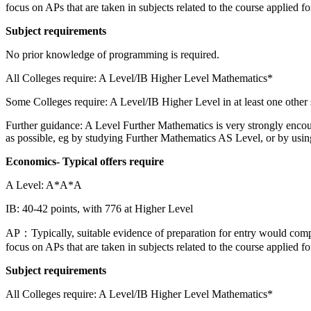
focus on APs that are taken in subjects related to the course applied fo
Subject requirements
No prior knowledge of programming is required.
All Colleges require: A Level/IB Higher Level Mathematics*
Some Colleges require: A Level/IB Higher Level in at least one other
Further guidance: A Level Further Mathematics is very strongly encour
as possible, eg by studying Further Mathematics AS Level, or by usin
Economics- Typical offers require
A Level: A*A*A
IB: 40-42 points, with 776 at Higher Level
AP：Typically, suitable evidence of preparation for entry would comp
focus on APs that are taken in subjects related to the course applied fo
Subject requirements
All Colleges require: A Level/IB Higher Level Mathematics*