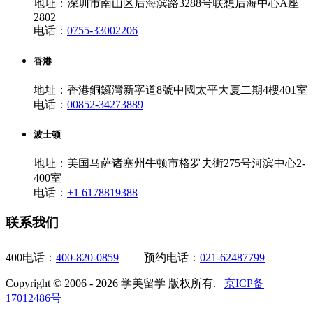
地址：深圳市南山区后海滨路3288号联想后海中心A座
2802
电话：
0755-33002206
香港
地址：香港銅鑼灣新寧道8號中國太平大廈二期4樓401室
电话：
00852-34273889
波士顿
地址：美国马萨诸塞州牛顿市格罗夫街275号河滨中心2-
400室
电话：
+1 6178819388
联系我们
400电话：
400-820-0859
预约电话：
021-62487799
Copyright © 2006 - 2026 学美留学 版权所有.
京ICP备
17012486号