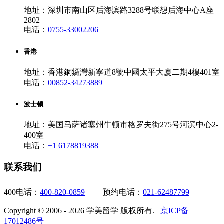
地址：深圳市南山区后海滨路3288号联想后海中心A座
2802
电话：
0755-33002206
香港
地址：香港銅鑼灣新寧道8號中國太平大廈二期4樓401室
电话：
00852-34273889
波士顿
地址：美国马萨诸塞州牛顿市格罗夫街275号河滨中心2-
400室
电话：
+1 6178819388
联系我们
400电话：
400-820-0859
预约电话：
021-62487799
Copyright © 2006 - 2026 学美留学 版权所有.
京ICP备
17012486号