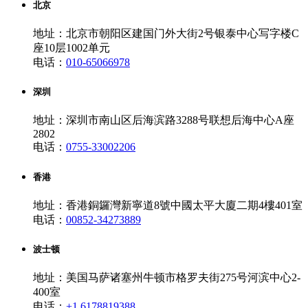
北京
地址：北京市朝阳区建国门外大街2号银泰中心写字楼C
座10层1002单元
电话：
010-65066978
深圳
地址：深圳市南山区后海滨路3288号联想后海中心A座
2802
电话：
0755-33002206
香港
地址：香港銅鑼灣新寧道8號中國太平大廈二期4樓401室
电话：
00852-34273889
波士顿
地址：美国马萨诸塞州牛顿市格罗夫街275号河滨中心2-
400室
电话：
+1 6178819388