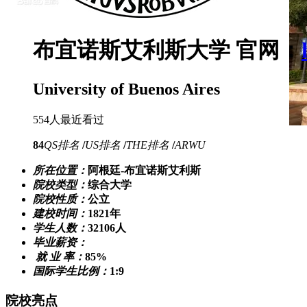
布宜诺斯艾利斯大学
官网：
University of Buenos Aires
554人最近看过
84
QS排名
/
US排名
/
THE排名
/
ARWU
所在位置：
阿根廷-布宜诺斯艾利斯
院校类型：
综合大学
院校性质：
公立
建校时间：
1821年
学生人数：
32106人
毕业薪资：
就 业 率：
85%
国际学生比例：
1:9
院校亮点