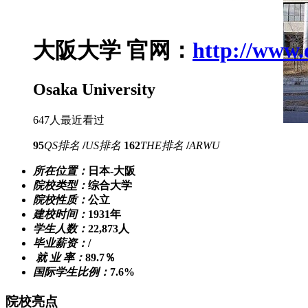
大阪大学
官网：
http://www.
Osaka University
647人最近看过
95
QS排名
/
US排名
162
THE排名
/
ARWU
所在位置：
日本-大阪
院校类型：
综合大学
院校性质：
公立
建校时间：
1931年
学生人数：
22,873人
毕业薪资：
/
就 业 率：
89.7％
国际学生比例：
7.6%
院校亮点