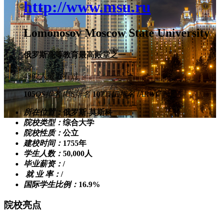
http://www.msu.ru
Lomonosov Moscow State University
俄罗斯高等教育最高殿堂之一
4382人最近看过
105
QS排名
/
US排名
107
THE排名
/
ARWU
所在位置：
俄罗斯-莫斯科
院校类型：
综合大学
院校性质：
公立
建校时间：
1755年
学生人数：
50,000人
毕业薪资：
/
就 业 率：
/
国际学生比例：
16.9%
院校亮点