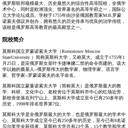
俄罗斯联邦规模最大、历史最悠久的综合性高等院校，全俄学
术中心，同时是欧洲顶尖、世界著名的高等学府之一，国际公
立大学论坛成员。学校于1755年由沙皇俄国教育家M.B.罗蒙
诺索夫倡议并创办，拥有悠久的历史传承与优良的治学传统，
该校是俄罗斯高等教育的最高殿堂之一。
院校简介
莫斯科国立罗蒙诺索夫大学（Romonosov Moscow
StateUniversity ）简称莫斯科大学，又称莫大。成立于1755年1
月25日，是应俄罗斯女皇叶卡捷琳娜二世的命令而建的。该大
学以她的奠基人--俄罗斯伟大的数学家、物理学家、语言学
家、哲学家--罗蒙诺索夫的名字命名。
莫斯科国立蒙曼诺索夫大学（简称莫大）是俄罗斯最大的教
学、科研、文化中心。老校舍位于莫斯科市中心的红场近旁，
新校舍坐落在列宁山上。莫斯科大学成立至今已有250多年的
历史，1998年排名世界第7位。
莫斯科大学是全俄罗斯最大的大学，也是俄罗斯最大的学术中
心。莫斯科大学成立至今已有250多年的历史，至今已有8名诺
贝尔奖学金获得者。莫斯科大学共有23个系，15个教学和学术