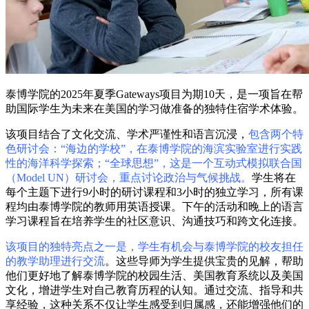
泰博学院的2025年夏季Gateways项目为期10天，是一项旨在帮
助国际学生为未来在美国的学习做准备的独特住宿学术体验。
该项目结合了文化交流、学术严谨性和语言沉浸，
包含两个特
色研讨会：“海边的学校”，在泰博学院的海滨实验室进行实践
性的海洋科学探索；“全球思想”，这是一个互动式模拟联合国
（Model UN）研讨会，重点讨论政治与气候挑战。
学生将在
每个主题下进行9小时的研讨课程和3小时的独立学习，所有课
程均由泰博学院的教师用英语授课。下午的活动和晚上的语言
学习课程旨在培养学生的社区意识、沟通技巧和跨文化连接。
该项目的独特亮点之一是，学生有机会与泰博学院的校友担任
的教学助理进行交流
。这些导师为学生提供宝贵的见解，帮助
他们更好地了解泰博学院的校园生活、美国教育系统以及美国
文化，增进学生对自己教育历程的认知。通过交流、指导和共
享经验，这种关系不仅让学生感受到归属感，还能增强他们的