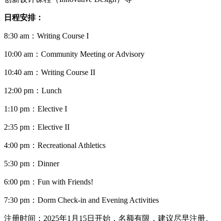
日程安排：
8:30 am：Writing Course I
10:00 am：Community Meeting or Advisory
10:40 am：Writing Course II
12:00 pm：Lunch
1:10 pm：Elective I
2:35 pm：Elective II
4:00 pm：Recreational Athletics
5:30 pm：Dinner
6:00 pm：Fun with Friends!
7:30 pm：Dorm Check-in and Evening Activities
注册时间：2025年1月15日开始，名额有限，建议尽早注册。