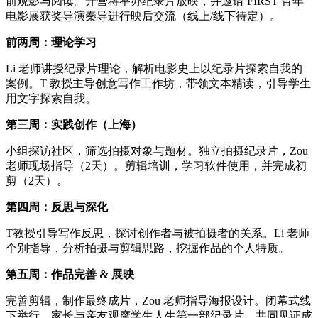
前观影与阅读。开营将举办纪录片放映，并邀请 FIRST 青年
电影展获奖导演秦导进行映后交流（线上/线下待定）。
前两周：理论学习
Li 老师讲授纪录片理论，解析电影史上以纪录片探索自我的
案例。T 教授主导创意写作工作坊，带领文本精读，引导学生
用文字探索自我。
第三周：实践创作（上海）
小组探访社区，筛选拍摄对象与题材。独立拍摄纪录片，Zou
老师现场指导（2天）。剪辑培训，学习软件使用，并完成初
剪（2天）。
第四周：反思与深化
T教授引导写作反思，探讨创作者与被拍摄者的关系。Li 老师
个别指导，分析拍摄与剪辑思路，挖掘作品的个人特质。
第五周：作品完善 & 展映
完善剪辑，制作最终成片，Zou 老师指导海报设计。闭幕式线
下举行，家长与亲友观摩学生人生第一部纪录片，共同见证成