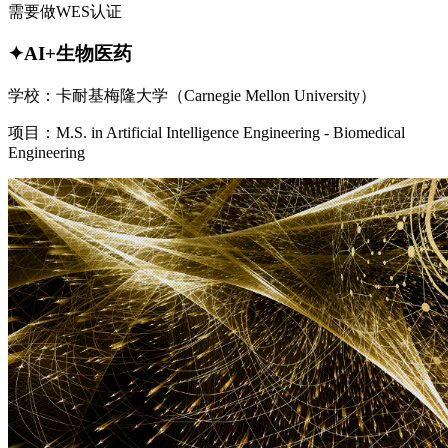
需要做WES认证
✦AI+生物医药
学校：卡耐基梅隆大学（Carnegie Mellon University）
项目：M.S. in Artificial Intelligence Engineering - Biomedical
Engineering