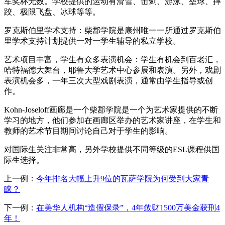
军奖杯无数。学校提供的运动有滑雪、击剑、游泳、垒球、摔
跤、极限飞盘、冰球等等。
罗克斯伯里学术支持：柴郡学院是康州唯一一所通过罗克斯伯
里学术支持计划提供一对一学生辅导的私立学校。
艺术项目丰富，学生有众多表演机会：学生有机会到百老汇，
哈特福德大舞台，耶鲁大学艺术中心参展和表演。另外，戏剧
表演机会多，一年三次大型戏剧表演，通常由学生指导或创
作。
Kohn-Joseloff画廊是一个柴郡学院是一个为艺术家提供的不断
学习的地方，他们参加在画廊区举办的艺术家讲座，在学生和
教师的艺术节目期间讨论自己对于学生的影响。
对国际生关注非常高，另外学校提供不同等级的ESL课程供国
际生选择。
上一例：
今年排名大幅上升9位的瓦萨学院为何受到大家青
睐？
下一例：
在美华人机构“造假保录”，4年敛财1500万美金获刑4
年！