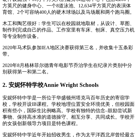
方英尺的健身中心、一个8道泳池、12,634平方英尺的表演体
育馆、2个可容纳400人的硬木球场以及马场厩和两个跑马圈。
木工和陶艺很好：学生可以在校园就地取材，从设计、草图、
制作到完成自己的作品。工作室里有车床、刨床、真空压力机
等专业制作设备。
2020年马术队参加IEA地区决赛获得第三名，并收集十五条彩
带。
2020年8月格林菲尔德青年电影节乔治学生在纪录片类别中分
别获得第一和第二名。
2. 安妮怀特学校Annie Wright Schools
安妮怀特中学是一所位于华盛顿州塔克马百年历史的寄宿学
校，学校开设IB课程。学校地理位置安全环境优美，但校园面
积有些小，国际生比例略高。学校有独特的信念–鼓励尝试新
事物、保持高水准的道德操守、相互分享、共同成长。学校开
的女孩创新领导力项目是特色课程。
安妮怀特中学近年开始招收男生，作为太平洋西北岸曾经最古