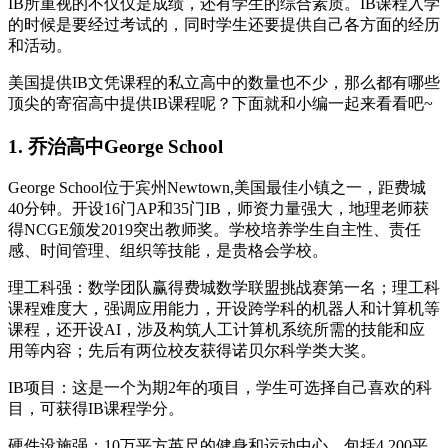
IB所重视的不仅仅是成绩，还有学生的综合素质。IB课程入学
的时候是要经过考试的，同时学生还要提供自己各方面的经历
和活动。
美国提供IB文凭课程的私立高中的数量也不少，那么都有哪些
顶尖的寄宿高中提供IB课程呢？下面就和小编一起来看看吧~
1. 乔治高中George School
George School位于宾州Newtown,美国最佳小镇之一，距费城
40分钟。开设16门AP和35门IB，师资力量强大，地理老师获
得NCGE颁发2019突出教师奖。学校培养学生自主性、责任
感、时间管理、组织等技能，是贵格会学校。
理工科强：数学团队赢得费城数学联盟挑战赛第一名；理工科
课程难度大，强调应用能力，开设跨学科的机器人和计算机等
课程，还开设AI，涉及构筑人工计算机系统所需的技能和应
用等内容；先后有两位校友获得诺贝尔科学类大奖。
IB项目：这是一个为期2年的项目，学生可选择自己喜欢的科
目，可获得IB课程学分。
硬件设施强：10万平方英尺的健身和运动中心，包括4,200平