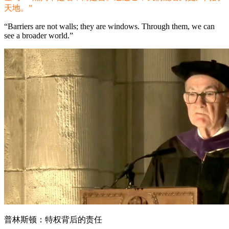
天地。”
“Barriers are not walls; they are windows. Through them, we can
see a broader world.”
普林斯顿：特权背后的责任