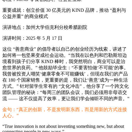
重要成就：创立价值 30 亿美元的 KIND 品牌，推动 “盈利与
公益并重” 的商业模式
演讲地点：加州大学伯克利分校希腊剧院
演讲时间：2025 年 5 月 17 日
这位 “善意商业” 的倡导者以自己的创业经历为线索，讲述了
如何将一包坚果变成社会运动。“当我在以色列和巴勒斯坦边
境看到孩子们分享 KIND 棒时，我突然明白，商业可以是治
愈世界的良药。” 他鼓励毕业生：“不要害怕做‘不可能’的事。
我曾被投资人嘲笑‘健康零食不可能赚钱’，但现在我们的产品
在 180 个国家销售，更重要的是，我们让‘善意’成为一种生活
方式。” 针对留学生常有的 “文化冲击”，他分享了一个跨文化
团队管理的秘诀：“每周三的团队会议，我们必须用非母语交
流 —— 这不仅提高了效率，更让我们学会倾听不同的声音。”
金句：“真正的创新，不是发明新东西，而是用新的方式连接
人心。”
“True innovation is not about inventing something new, but about
connecting people in new ways.”