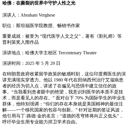
哈佛：在撕裂的世界中守护人性之光
演讲人：Abraham Verghese
职位：斯坦福医学院教授、畅销书作家
重要成就：被誉为 “现代医学人文之父”，著有《割礼师》等
普利策奖入围作品
演讲地点：哈佛大学主校区 Tercentenary Theatre
演讲时间：2025 年 5 月 29 日
在特朗普政府收紧留学政策的敏感时刻，这位印度裔医生的演
讲充满现实穿透力。他以 1980 年代在田纳西州治疗艾滋病患
者的经历为切入点，讲述了在偏见与恐惧中建立信任的故
事。“当我看到患者眼中的绝望，我意识到医学的本质不是技
术，而是看见人的存在。” 面对台下 70% 为国际学生的毕业生
群体，他特别强调：“你们的存在本身就是美国精神的最佳注
解——一个移民国家的包容与创新。” 针对近期的签证风波，
他引用马丁·路德·金的名言：“道德的苍穹终将向正义低头”，
呼吁毕业生用专业能力捍卫学术自由。