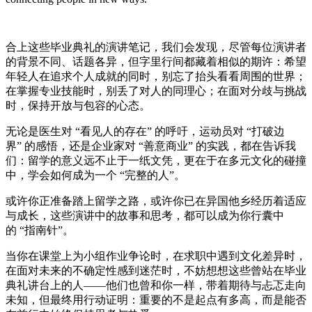
合上这些毕业典礼的演讲笔记，我们会发现，尽管每位演讲者
的背景不同、话题各异，但字里行间都藏着相似的期许：希望
年轻人在追求个人成就的同时，别忘了抬头看看周围的世界；
在掌握专业技能时，别丢了对人的同理心；在面对分歧与挑战
时，保持开放与包容的心态。
无论是医生对 “看见人的存在” 的呼吁，运动员对 “打破边
界” 的感悟，还是企业家对 “善意商业” 的实践，都在告诉我
们：留学的意义远不止于一纸文凭，更在于在多元文化的碰撞
中，学会如何成为一个 “完整的人”。
或许你正准备踏上留学之路，或许你已在异国他乡经历着适应
与成长，这些演讲中的故事和思考，都可以成为你行囊中
的 “指南针”。
当你在课堂上为小组作业争论时，在求职中遇到文化差异时，
在面对未来的不确定性感到迷茫时，不妨想想这些曾站在毕业
典礼讲台上的人——他们也曾和你一样，带着期待与忐忑走向
未知，但最终用行动证明：重要的不是起点有多高，而是能否