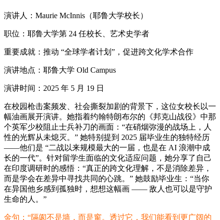
演讲人：Maurie McInnis（耶鲁大学校长）
职位：耶鲁大学第 24 任校长、艺术史学者
重要成就：推动 “全球学者计划”，促进跨文化学术合作
演讲地点：耶鲁大学 Old Campus
演讲时间：2025 年 5 月 19 日
在校园枪击案频发、社会撕裂加剧的背景下，这位女校长以一
幅油画展开演讲。她指着约翰特朗布尔的《邦克山战役》中那
个英军少校阻止士兵补刀的画面：“在硝烟弥漫的战场上，人
性的光辉从未熄灭。” 她特别提到 2025 届毕业生的独特经历
——他们是 “二战以来规模最大的一届，也是在 AI 浪潮中成
长的一代”。针对留学生面临的文化适应问题，她分享了自己
在印度调研时的感悟：“真正的跨文化理解，不是消除差异，
而是学会在差异中寻找共同的心跳。” 她鼓励毕业生：“当你
在异国他乡感到孤独时，想想这幅画 —— 敌人也可以是守护
生命的人。”
金句：“隔阂不是墙，而是窗。透过它，我们能看到更广阔的