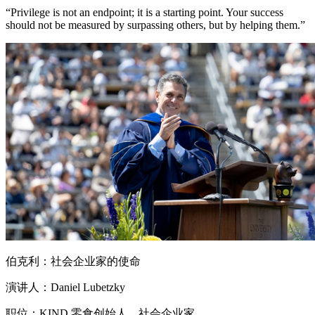
“Privilege is not an endpoint; it is a starting point. Your success
should not be measured by surpassing others, but by helping them.”
伯克利：社会企业家的使命
演讲人：Daniel Lubetzky
职位：KIND 零食创始人、社会企业家