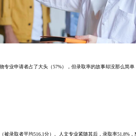
虽然生物专业申请者占了大头（57%），但录取率的故事却没那么简单
被录取者平均516.1分）。人文专业紧随其后，录取率51.8%，