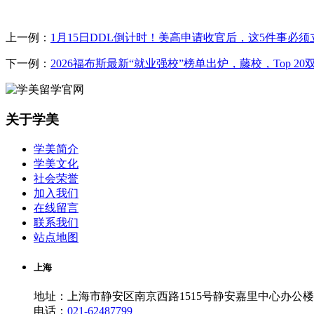
上一例：
1月15日DDL倒计时！美高申请收官后，这5件事必
下一例：
2026福布斯最新“就业强校”榜单出炉，藤校，Top 2
关于学美
学美简介
学美文化
社会荣誉
加入我们
在线留言
联系我们
站点地图
上海
地址：上海市静安区南京西路1515号静安嘉里中心办公楼一
电话：
021-62487799