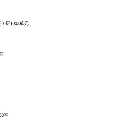
层1002单元
2
00室