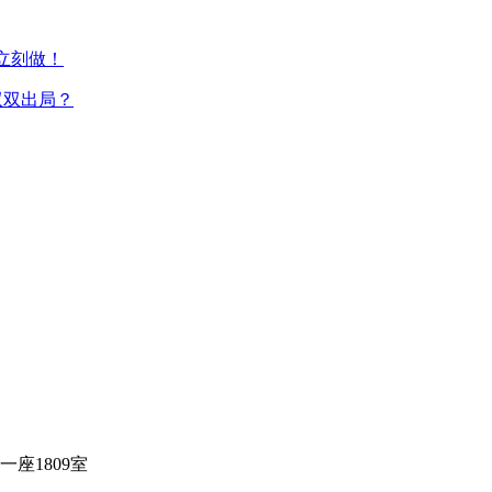
须立刻做！
0双双出局？
座1809室