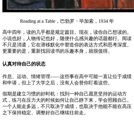
Reading at a Table，巴勃罗・毕加索，1934 年
高中四年，读的几乎都是规定篇目。现在，读你自己想读的。
小说也好，人物传记也好，随便什么感兴趣的话题都行。阅读
不只是消遣，它在潜移默化中塑造你的表达方式和思考深度。
更重要的是，重新找回读书的乐趣本身，就很值得。
认真对待自己的状态
作息、运动、情绪管理——这些事在高中可能一直让位于成绩
和申请，但上了大学之后，没有人会替你盯着这些。
假期是建立习惯的好时机：找到一种自己愿意坚持的运动方
式，练习在压力大的时候如何让自己静下来，学会照顾自己。
一个人能走多远，不只取决于成绩，也取决于他能不能在高压
之下保持稳定、调整好自己继续往前走。