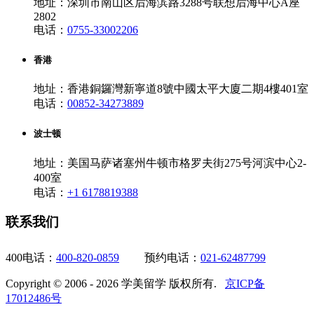
地址：深圳市南山区后海滨路3288号联想后海中心A座
2802
电话：
0755-33002206
香港
地址：香港銅鑼灣新寧道8號中國太平大廈二期4樓401室
电话：
00852-34273889
波士顿
地址：美国马萨诸塞州牛顿市格罗夫街275号河滨中心2-
400室
电话：
+1 6178819388
联系我们
400电话：
400-820-0859
预约电话：
021-62487799
Copyright © 2006 - 2026 学美留学 版权所有.
京ICP备
17012486号