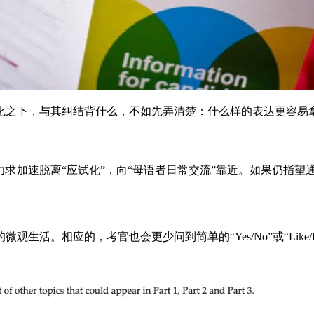
化之下，与其纠结背什么，不如先弄清楚：什么样的表达更容易
求加速脱离“应试化”，向“母语者日常交流”靠近。如果仍指望
活。相应的，考官也会更少问到简单的“Yes/No”或“Like/