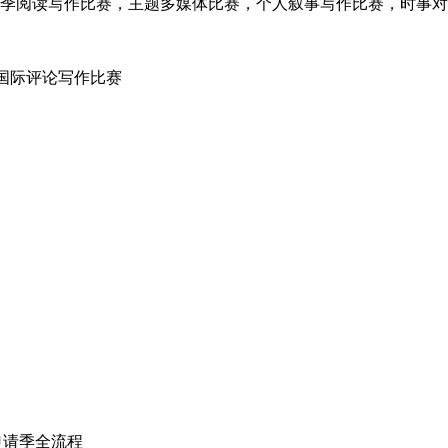
报中学生社论竞赛，夏季阅读写作比赛，主题多媒体比赛，个人叙事写作比赛，时事
ition哈佛国际评论写作比赛
申请季全流程