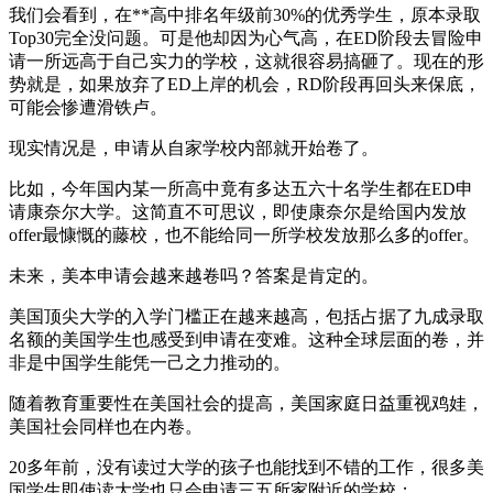
我们会看到，在**高中排名年级前30%的优秀学生，原本录取
Top30完全没问题。可是他却因为心气高，在ED阶段去冒险申
请一所远高于自己实力的学校，这就很容易搞砸了。现在的形
势就是，如果放弃了ED上岸的机会，RD阶段再回头来保底，
可能会惨遭滑铁卢。
现实情况是，申请从自家学校内部就开始卷了。
比如，今年国内某一所高中竟有多达五六十名学生都在ED申
请康奈尔大学。这简直不可思议，即使康奈尔是给国内发放
offer最慷慨的藤校，也不能给同一所学校发放那么多的offer。
未来，美本申请会越来越卷吗？答案是肯定的。
美国顶尖大学的入学门槛正在越来越高，包括占据了九成录取
名额的美国学生也感受到申请在变难。这种全球层面的卷，并
非是中国学生能凭一己之力推动的。
随着教育重要性在美国社会的提高，美国家庭日益重视鸡娃，
美国社会同样也在内卷。
20多年前，没有读过大学的孩子也能找到不错的工作，很多美
国学生即使读大学也只会申请三五所家附近的学校；