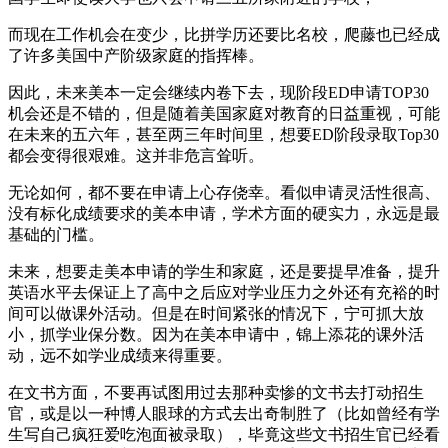
而现在工作机会在变少，比拼学历还要比名校，爬藤也已经成
了许多美国中产阶级家庭的指挥棒。
因此，未来美本一定会继续内卷下去，现阶段ED申请TOP30
机会还是不错的，但是随着美国家庭对教育的日益重视，可能
在未来的五六年，甚至两三年时间里，想要ED阶段录取Top30
都会变得很艰难。这并非危言耸听。
无论如何，都不要在申请上心存侥幸。看似申请灵活性很高、
没有标化成绩要求的美本申请，学术方面的硬实力，永远是最
基础的门槛。
未来，想要走美本申请的学生和家庭，还是要提早准备，提升
英语水平去保证上了高中之后应对学业压力之外还有充裕的时
间可以做课外活动。但是在时间紧张的情况下，宁可抓大放
小，抓学业保分数。因为在美本申请中，锦上添花的课外活
动，远不如学业成绩来得重要。
在文书方面，不要再试图用过去那种卖惨的文书去打动招生
官，或是以一种博人眼球的方式去出奇制胜了（比如曾经有学
生写自己疯狂爱吃泡面被录取），毕竟这些文书招生官已经看