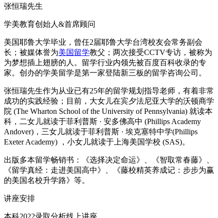
张恒瑞先生
学美教育创始人&首席顾问
美国耶鲁大学毕业，曾任2届耶鲁大学台湾校友会常务副会
长；被媒体誉为
美国留学
教父；两次接受CCTV专访，被称为
为梦想插上翅膀的人。留学行业内领先被百度百科收录的专
家。创办的学美留学是第一家登陆新三板的留学咨询公司。
张恒瑞先生作为从业已有25年的留学规划指导老师，有着非常
成功的实践经验；目前，大女儿在宾夕法尼亚大学的沃顿商学
院 (The Wharton School of the University of Pennsylvania) 就读本
科，二女儿就读于菲利普斯 · 安多佛高中 (Phillips Academy
Andover)，三女儿就读于菲利普斯 · 埃克塞特中学(Phillips
Exeter Academy) ，小女儿就读于上海美国学校 (SAS)。
出版多本留学畅销书：《选择决定命运》、《智取常春藤》、
《留学真经：走进美国高中》、《藤校精英养成记：步步为赢
的美国名校升学路》等。
讲座安排
本科2022录取分析线上讲座