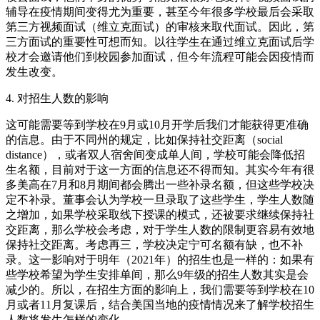
辅导在疫情期间变得尤为重要，甚至今年很多学校最后会采取
第三方视频面试（维立克面试）的审核来取代面试。因此，第
三方面试的重要性可想而知。以往学生在通过维立克面试后学
校才会邀请他们到校园参加面试，但今年流程可能会因疫情而
发生改变。
4. 对招生人数的影响
这可能需要等到学校在9月或10月开学后我们才能获得更准确
的信息。由于不同州的规定，比如保持社交距离（social
distance），或者双人宿舍间变成单人间，学校可能会降低招
生名额，目前对于这一方面的信息还不得而知。其实今年有很
多美高在7月和8月期间都会腾出一些补录名额，但这些学校决
定不补录。董事会认为学校一旦录取了这些学生，学生人数随
之增加，如果学校采取线下授课的模式，还被要求继续保持社
交距离，那么学校会考虑，对于学生人数的限制更容易有效地
保持社交距离。考虑再三，学校决定宁可名额有缺，也不补
录。这一影响对于明年（2021年）的招生也是一样的：如果有
些学校希望为学生安排单间，那么9年级的招生人数其实是会
减少的。所以，在招生方面的影响上，我们需要等到学校在10
月或者11月复课后，结合美国当地的疫情情况来了解学校招生
人数将发生怎样的变化。