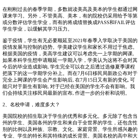
在刚刚过去的春季学期，多数就读美高及美本的学生都通过网
课来学习。另外，不管美高、美本，有的院校仍采用给予等第
或分数评估学生学业，而有的将成绩替换成PASS和FAIL评估
学生学业，以缓解其学习压力。
鉴于疫情，学生有无必要顺延至2021年春季入学取决于美国的
疫情发展与控制的趋势。学美建议学生和家长不用过于焦虑。
根据美国的疫情，美高学生建议可以考虑先一上学期的网课,
如果本科学生想申请顺延一学期入学，学美认为这将不会对其
今后的毕业造成影响, 学生完全可以在之后透过选修夏季课程
把落下的这一学期学分补上。而在7月6日移民局新政公布对于
完全上网课的学生会产生影响后, 在7月15日又有新的变化, 可
能只对于新生有影响, 对于已经在美国的学生不会有影响。我
们会持续关注移民局最新的宣布, 作进一步的分析和说明。
2、名校申请，难度多大？
美国院校的招生取决于学生的优秀和多元化。多元除了包含当
州的学生、美国各州的学生和来自于全世界的学生，还包含性
别的比例以及种族、宗教、文化、家庭背景、学生所感兴趣的
专业、学生的特长和其特殊的成长背景。美国名校的高中和大