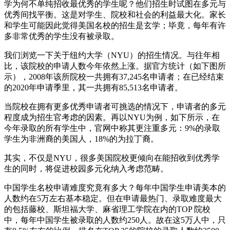
学为何不单纯招收最优秀的学生呢？他们招生时试图在多元与
优秀间找平衡。这是对学生、院校和社会的利益最大化。家长
和学生可能因此觉得美国名校的招生是玄学；毕竟，每年有许
多非常优秀的学生没有被录取。
我们浏览一下关于纽约大学（NYU）的招生情况。与往年相
比，该院校的申请人数今年依然上涨。据官方统计（如下图所
示），2008年该所院校一共拥有37,245名申请者；在已经结束
的2020年申请季里，其一共拥有85,513名申请者。
当院校在拥有更多优秀申请者可挑选的情况下，申请者的多元
程度成为招生官考虑的因素。再以NYU为例，如下所示，在
今年录取的所有学生中，官网中称其更注重多元：9%的录取
学生为非洲裔的美国人，18%的为拉丁裔。
其实，不仅是NYU，很多美国院校更倾向在能招收到优秀学
生的同时，将促进校园多元化纳入考虑范畴。
中国学生名校申请难度究竟有多大？每年中国学生申请美本的
人数约在5万左右基本稳定。但在申请最热门、录取难度最大
的包括藤校、斯坦福大学、麻省理工学院在内的TOP 院校
中，每年中国学生被录取的人数约250人。故在这5万人中，只