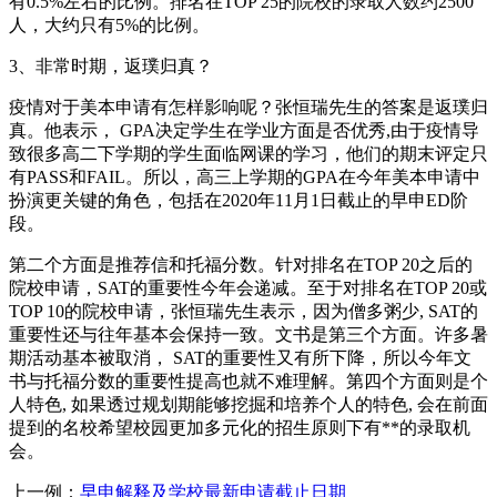
有0.5%左右的比例。排名在TOP 25的院校的录取人数约2500
人，大约只有5%的比例。
3、非常时期，返璞归真？
疫情对于美本申请有怎样影响呢？张恒瑞先生的答案是返璞归
真。他表示， GPA决定学生在学业方面是否优秀,由于疫情导
致很多高二下学期的学生面临网课的学习，他们的期末评定只
有PASS和FAIL。所以，高三上学期的GPA在今年美本申请中
扮演更关键的角色，包括在2020年11月1日截止的早申ED阶
段。
第二个方面是推荐信和托福分数。针对排名在TOP 20之后的
院校申请，SAT的重要性今年会递减。至于对排名在TOP 20或
TOP 10的院校申请，张恒瑞先生表示，因为僧多粥少, SAT的
重要性还与往年基本会保持一致。文书是第三个方面。许多暑
期活动基本被取消， SAT的重要性又有所下降，所以今年文
书与托福分数的重要性提高也就不难理解。第四个方面则是个
人特色, 如果透过规划期能够挖掘和培养个人的特色, 会在前面
提到的名校希望校园更加多元化的招生原则下有**的录取机
会。
上一例：
早申解释及学校最新申请截止日期