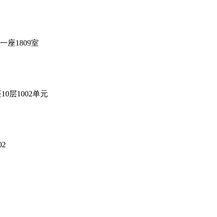
座1809室
层1002单元
2