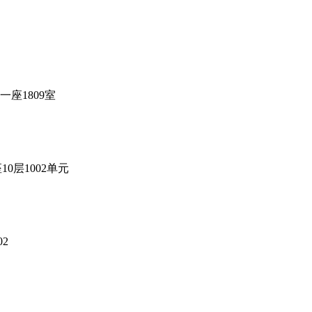
座1809室
层1002单元
2