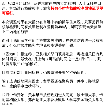
3、从12月14日起，从香港前往中国大陆和澳门人士无须在口
岸、机场进行核酸检测，旅客
持48小时内核酸检测阴性证明即
可通行
。
本次调整对于在大部分在香港中转的留学生来说，只要把行前
核酸检测时间有效期控制在登机前48h内，即可实现当天就坐
上回内地的航班！
而对于我们留学生们同样非常关注的，在香港这边进一步放松
后，什么时候才能和内地免检疫通关的问题。
《香港01》报道称，已从相关部门获得消息，粤港通关已有具
体时间表，最快在1月上旬（可能的时间之一是1月9日），到
时将采取“0+3”的模式。
目前港府对此事回应称，仍未掌握开关的准确日期。
除了成功落地隔离回家，留学圈还在聚焦另一件事，那就是一
年一度的早申放榜环节。
12月中旬开始，美本早申放榜逐渐进入高潮！波士顿大学、卡
耐基梅隆大学、弗吉尼亚大学及埃默里大学等美国顶尖大学先
拔头筹！