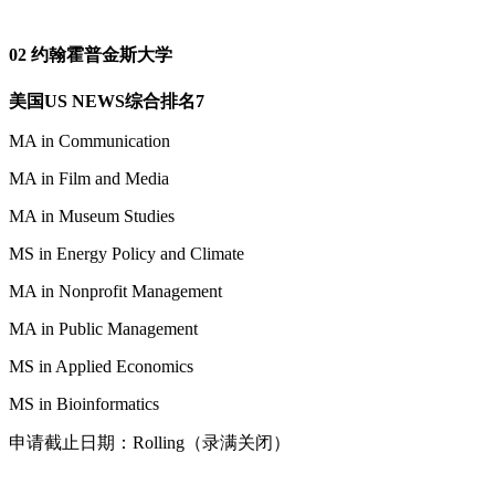
02 约翰霍普金斯大学
美国US NEWS综合排名7
MA in Communication
MA in Film and Media
MA in Museum Studies
MS in Energy Policy and Climate
MA in Nonprofit Management
MA in Public Management
MS in Applied Economics
MS in Bioinformatics
申请截止日期：Rolling（录满关闭）