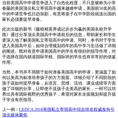
当前美国高中申请竞争进入了白热化程度，不只是被称为小常
春藤的美国顶尖私立寄宿高中越来越难申请，美国前50名的高
中的申请竞争也日趋加剧，有意将孩子在中学阶段就送出国的
家长必须要提早准备。
此次出版的新书《藤校精英养成记步步为赢的美国名校升学
路》通过分享顶尖美国高中申请前后的信息，帮助家长和学生
更深入地了解美国私立寄宿高中的申请。同时，本书对于学生
进入美国高中后，如何合理规划四年的高中学习生活做了详细
的阐述。既对有意申请美国高中的学生有很好的指导作用，对
于选择在国内就读国际学校、国际班的学生也有非常好的借鉴
作用。
当然，本书并不局限于如何准备美国高中的申请，更涵盖了如
何以美高为标准培养孩子的方方面面。详细介绍了不同阶段的
孩子该如何提早准备，从语言、思维、活动、课业成绩等方面
做了详细的分享，让即使不送孩子去美高的家长，一样可以培
养出具有国际视野的优秀孩子，希望对家长全面规划和提升孩
子学业有所指导。
上一例：
CEDCA 2018美国私立寄宿高中综合排名权威发布引
顶尖媒体聚焦