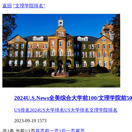
返回
"文理学院排名"
2024U.S.News全美综合大学前100/文理学院前
US排名
2024US大学排名
US大学排名
文理学院排名
2023-09-19
1573
共1条 当前1/1页
首页
前一页
1
后一页
尾页