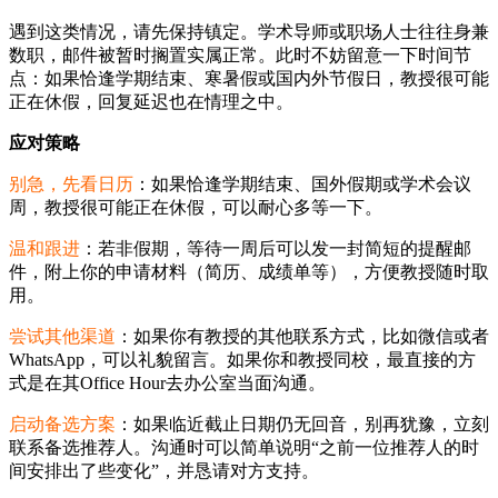
遇到这类情况，请先保持镇定。学术导师或职场人士往往身兼
数职，邮件被暂时搁置实属正常。此时不妨留意一下时间节
点：如果恰逢学期结束、寒暑假或国内外节假日，教授很可能
正在休假，回复延迟也在情理之中。
应对策略
别急，先看日历
：如果恰逢学期结束、国外假期或学术会议
周，教授很可能正在休假，可以耐心多等一下。
温和跟进
：若非假期，等待一周后可以发一封简短的提醒邮
件，附上你的申请材料（简历、成绩单等），方便教授随时取
用。
尝试其他渠道
：如果你有教授的其他联系方式，比如微信或者
WhatsApp，可以礼貌留言。如果你和教授同校，最直接的方
式是在其Office Hour去办公室当面沟通。
启动备选方案
：如果临近截止日期仍无回音，别再犹豫，立刻
联系备选推荐人。沟通时可以简单说明“之前一位推荐人的时
间安排出了些变化”，并恳请对方支持。