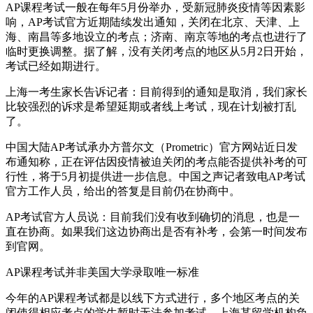
AP课程考试一般在每年5月份举办，受新冠肺炎疫情等因素影
响，AP考试官方近期陆续发出通知，关闭在北京、天津、上
海、南昌等多地设立的考点；济南、南京等地的考点也进行了
临时更换调整。据了解，没有关闭考点的地区从5月2日开始，
考试已经如期进行。
上海一考生家长告诉记者：目前得到的通知是取消，我们家长
比较强烈的诉求是希望延期或者线上考试，现在计划被打乱
了。
中国大陆AP考试承办方普尔文（Prometric）官方网站近日发
布通知称，正在评估因疫情被迫关闭的考点能否提供补考的可
行性，将于5月初提供进一步信息。中国之声记者致电AP考试
官方工作人员，给出的答复是目前仍在协商中。
AP考试官方人员说：目前我们没有收到确切的消息，也是一
直在协商。如果我们这边协商出是否有补考，会第一时间发布
到官网。
AP课程考试并非美国大学录取唯一标准
今年的AP课程考试都是以线下方式进行，多个地区考点的关
闭使得相应考点的学生暂时无法参加考试。上海某留学机构负