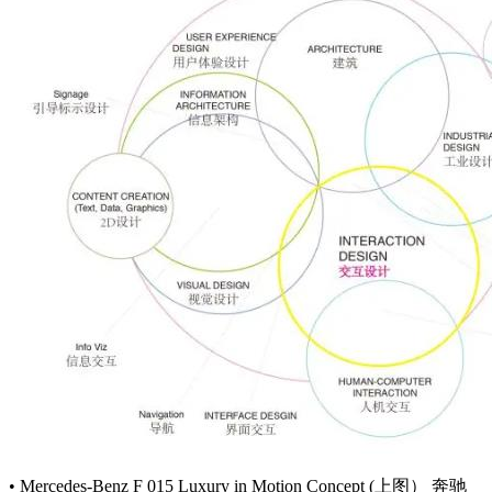
• Mercedes-Benz F 015 Luxury in Motion Concept (上图） 奔驰