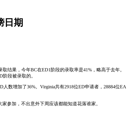
榜日期
ED录取结果，今年BC在ED1阶段的录取率是41%，略高于去年。
RD阶段被录取的。
增加了36%。Virginia共有2918位ED申请者，28884位EA
大家参加，不出意外下周应该都能知道花落谁家。