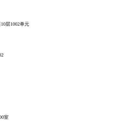
层1002单元
2
00室