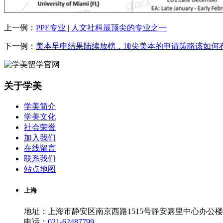
上一例：
PPE专业 | 人文社科最顶尖的专业之一
下一例：
美本早申结果陆续放榜，顶尖美本的申请策略该如何
关于学美
学美简介
学美文化
社会荣誉
加入我们
在线留言
联系我们
站点地图
上海
地址：上海市静安区南京西路1515号静安嘉里中心办公楼一
电话：
021-62487799