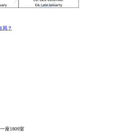
布局？
座1809室