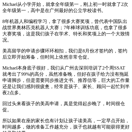
Michael从小学开始，就拿全年级第一，刚上初一时就拿了2次
全年级第一，高中是在广州最好的公立学校读书。
8年机器人和编程学习，拿了很多大赛奖项，曾代表中国队出
战世界奥林匹克机器人大赛；7年棒球训练功底，也拿了很多
大赛奖项，这是我们孩子在学术、特长和奖项上的一个大致情
况。
美高留学的申请步骤环环相扣，我们是8月份才签约的，签约
后立即开始筹备，但时间上依然非常仓促。
Michael本身底子很好，我们从广州去深圳培训了2个周SSAT
就考出了99%的高分，虽然准备晚，但好在孩子给力没有拖延
申请脚步，但是需要同步推进文书、推荐信等，巨大的工作量
还是让我们感到很疲惫，经常是孩子、家长、顾问一起忙到半
夜2点多。
回过头来看孩子的美高申请，真是觉得起步晚了，时间很仓
促。
所以如果在座的家长也有计划让孩子读美高，一定早点开始，
时间越多，做的准备工作越充分，孩子也就越有可能获得更好