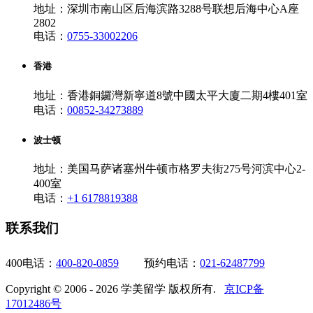
地址：深圳市南山区后海滨路3288号联想后海中心A座
2802
电话：
0755-33002206
香港
地址：香港銅鑼灣新寧道8號中國太平大廈二期4樓401室
电话：
00852-34273889
波士顿
地址：美国马萨诸塞州牛顿市格罗夫街275号河滨中心2-
400室
电话：
+1 6178819388
联系我们
400电话：
400-820-0859
预约电话：
021-62487799
Copyright © 2006 - 2026 学美留学 版权所有.
京ICP备
17012486号