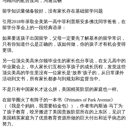
与顾问的配合度高，沟通流畅
留学知识量储备较好，没有家长存在基础留学问题
引用2018年录取全美第一高中菲利普斯安多佛沈同学爸爸，在
留学分享会上的一段经典语录：
如果要送孩子出国留学，父母一定要先了解基本的留学常识，
只有你知道什么是正确的，该如何做，你的孩子才有机会变得
更强。
另一位顶尖美高米尔顿毕业生的家长也分享说，在女儿高中的
毕业聚会上，华人家长们互相分享孩子的成长历程，发觉这些
顶尖美高的学生里没有一位家长是‘放养’孩子的，从日常课外
活动到文书，所有家长都参与到规划和监督当中。
不是只有中国家长才这么拼，美国精英阶层的家庭也一样。
在留学圈火了有阵子的一本书《Primates of Park Avenue》
（《我是个妈妈，我需要铂金包》），作者韦内斯迪·马丁为
了孩子教育，咬牙搬进了美国贵族阶层所在的上东区，见识了
美国精英家庭为了优质教育资源所做的巨大付出和近乎病态的
努力。