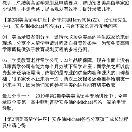
教训，总结美高留学规划及申请要点，帮助预备美高留学家庭
少试错，不走弯路，提高规划有效率，提升录取几率。
【第2期美高留学讲座】萨菲尔德Harry爸爸(左)、张恒瑞先生
(中)、安多佛Michael爸爸(右)，与台下家长进行互动问答
04、美高录取案例分享。邀请录取顶尖美高的学生或家长来到
现场，分享个人留学申请过程及自身背景条件，为预备美高留
学家庭提供孩子教育规划历程的参考范例。
05、学美教育老牌留学公司，23年品牌保障。现在市面上没有
几家留学公司有能力每个月办线下留学讲座，而学美之所以能
办起来还场场爆满，依靠的是专业的讲座内容和强大的口碑基
础，很多家长不止来听一次，两次三次报名还会推荐给朋友一
起来学习，因为他们知道参与学美的讲座能有切实收获。
最后分享一下，2019年第2期学美美高留学专场讲座中，今年
录取全美第一高中菲利普斯安多佛的Michael爸爸一家的申请
经验。
【第2期美高留学讲座】安多佛Michael爸爸分享孩子成长过程
及申请心得