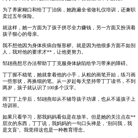
为了养家糊口和给丁丁治病，她跑遍全省做礼仪培训，还兼职
卖过五年保险。
就这样，她一方面为了孩子拼尽全力赚钱，另一方面又扮演着
孩子狠心的母亲。
我不想他因为身体疾病自惭形秽。就是因为他很多方面不如别
人，我对他的要求才**，让他更努力。
邹翃燕想尽办法帮助丁丁克服身体缺陷给学习带来的障碍。
丁丁握不稳笔，她就拿着他的小手，从粗的画笔开始，练习画
一些形状，再换细的笔。从一岁起每天坚持带丁丁读书，不到
两岁，孩子就认识了100多个汉字。
而丁丁上学后，邹翃燕却从不辅导孩子功课，也从不逼孩子上
培训班。
如果只看学习，那我妈妈看似是在放羊。但是她的关注点在**
层次的东西，丁丁说，我妈妈的一句口头禅是，‘别问我，我
是文盲’。我觉得这也是一种教育理念。