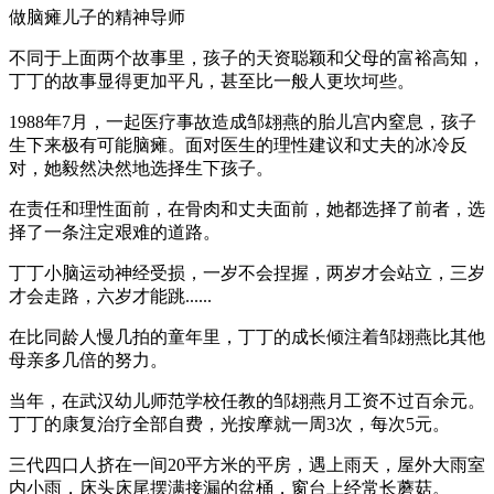
做脑瘫儿子的精神导师
不同于上面两个故事里，孩子的天资聪颖和父母的富裕高知，
丁丁的故事显得更加平凡，甚至比一般人更坎坷些。
1988年7月，一起医疗事故造成邹翃燕的胎儿宫内窒息，孩子
生下来极有可能脑瘫。面对医生的理性建议和丈夫的冰冷反
对，她毅然决然地选择生下孩子。
在责任和理性面前，在骨肉和丈夫面前，她都选择了前者，选
择了一条注定艰难的道路。
丁丁小脑运动神经受损，一岁不会捏握，两岁才会站立，三岁
才会走路，六岁才能跳......
在比同龄人慢几拍的童年里，丁丁的成长倾注着邹翃燕比其他
母亲多几倍的努力。
当年，在武汉幼儿师范学校任教的邹翃燕月工资不过百余元。
丁丁的康复治疗全部自费，光按摩就一周3次，每次5元。
三代四口人挤在一间20平方米的平房，遇上雨天，屋外大雨室
内小雨，床头床尾摆满接漏的盆桶，窗台上经常长蘑菇。