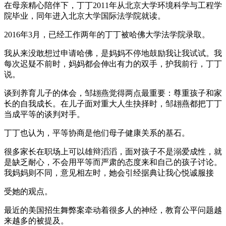
在母亲精心陪伴下，丁丁2011年从北京大学环境科学与工程学
院毕业，同年进入北京大学国际法学院就读。
2016年3月，已经工作两年的丁丁被哈佛大学法学院录取。
我从来没敢想过申请哈佛，是妈妈不停地鼓励我让我试试。我
每次迟疑不前时，妈妈都会伸出有力的双手，护我前行，丁丁
说。
谈到养育儿子的体会，邹翃燕觉得两点最重要：尊重孩子和家
长的自我成长。在儿子面对重大人生抉择时，邹翃燕都把丁丁
当成平等的谈判对手。
丁丁也认为，平等协商是他们母子健康关系的基石。
很多家长在职场上可以雄辩滔滔，面对孩子不是溺爱成性，就
是缺乏耐心，不会用平等而严肃的态度来和自己的孩子讨论。
我妈妈则不同，意见相左时，她会引经据典让我心悦诚服接
受她的观点。
最近的美国招生舞弊案牵动着很多人的神经，教育公平问题越
来越多的被提及。