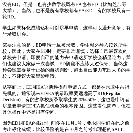
没有ED。但是，也有少数学校既有EA也有ED（比如芝加哥
大学）。当然，也不是所有学校都有EA/ED，有的学校只有一
轮RD。
学生如果标化成绩达标可以尽早申请，这样可以避开竞争，有
**录取机会。
需要注意的是，ED申请一旦被录取，学生就必须入读这所学
校，因此，大家在ED时一定要非常谨慎，选择自己最喜欢的
梦校去申请。即便自己的能力去申请这所学校会稍显吃力，我
们也建议大家做一次尝试，ED阶段不应该太过保守。当然这
种尝试需要基于正确的自我判断，超出自己能力范围太多的学
校，不建议大家冒险申请。
从字面上，ED和EA这两种提前申请方式，都是在录取中占得
先机的。通常说来ED/EA的录取率要远远高于RD(Regular
Decision)，有的占学校所录取学生的20%-50%，这也是申请者
尽量要申请ED/EA抓住机会的根本原因。这些看似简单，但在
具体操作中还是很有学问。
因为ED1和EA的截止时间多在11月1号，要求同学们在此之前
考出标化成绩，比较保险的是在10月之前考出理想的SAT1、